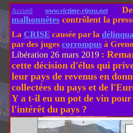
De
Accueil
www.victime-ripou.net
malhonnêtes
contrôlent la press
La
CRISE
causée par la
délinqu
par des juges
corrompus
à Greno
: Remar
Libération 26 mars 2019
cette décision d'élus qui pri
leur pays de revenus en donn
collectées du pays et de l'Eu
Y a t-il eu un pot de vin pour
l'intérêt du pays ?