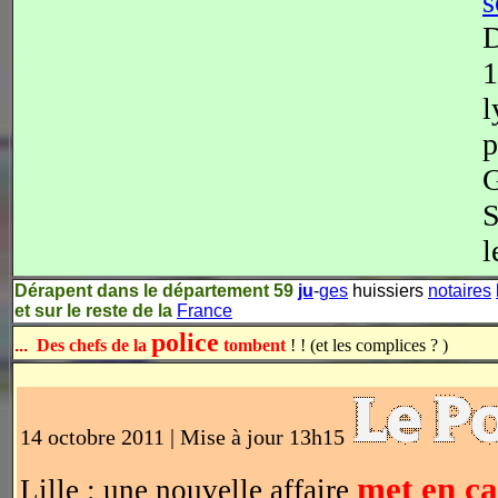
s
1
l
p
G
S
Dérapent dans le département 59
ju
-
ges
huissiers
notaires
et sur le reste de la
France
police
...
Des chefs de la
tombent
! ! (et les complices ? )
14 octobre 2011 | Mise à jour 13h15
met en ca
Lille : une nouvelle affaire