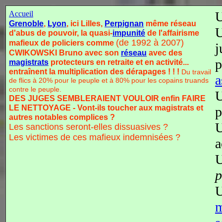
Accueil
Grenoble
,
Lyon
, ici Lilles,
Perpignan
même réseau
d'abus de pouvoir, la quasi-
impunité
de l'affairisme
(de 1992 à 2007)
mafieux de policiers comme
j
CWIKOWSKI Bruno avec son
réseau
avec des
p
magistrats
protecteurs en retraite et en activité...
entraînent la multiplication des dérapages ! ! !
Du travail
a
de flics à 20% pour le peuple et à 80% pour les copains truands
contre le peuple.
DES JUGES SEMBLERAIENT VOULOIR enfin FAIRE
LE NETTOYAGE - Vont-ils toucher aux magistrats et
p
autres notables complices ?
U
Les sanctions seront-elles dissuasives ?
Les victimes de ces mafieux indemnisées ?
a
U
p
U
m