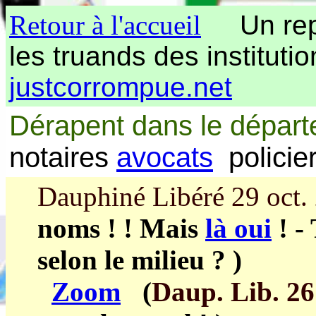
Retour à l'accueil
Un repèr
les truands des instituti
justcorrompue.net
Dérapent dans le dépar
notaires
avocats
polici
Dauphiné Libéré 29 oct.
noms ! ! Mais
là oui
! -
selon le milieu ? )
Zoom
(
Daup. Lib. 26